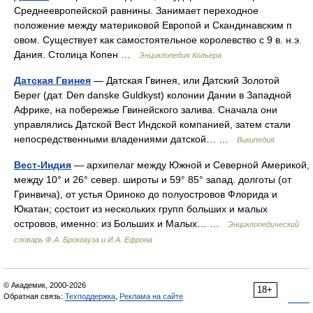
Среднеевропейской равнины. Занимает переходное
положение между материковой Европой и Скандинавским п
овом. Существует как самостоятельное королевство с 9 в. н.э.
Дания. Столица Копен …
Энциклопедия Кольера
Датская Гвинея
— Датская Гвинея, или Датский Золотой
Берег (дат. Den danske Guldkyst) колонии Дании в Западной
Африке, на побережье Гвинейского залива. Сначала они
управлялись Датской Вест Индской компанией, затем стали
непосредственными владениями датской… …
Википедия
Вест-Индия
— архипелаг между Южной и Северной Америкой,
между 10° и 26° север. широты и 59° 85° запад. долготы (от
Гринвича), от устья Ориноко до полуостровов Флорида и
Юкатан; состоит из нескольких групп больших и малых
островов, именно: из Больших и Малых… …
Энциклопедический
словарь Ф.А. Брокгауза и И.А. Ефрона
© Академик, 2000-2026
18+
Обратная связь:
Техподдержка
,
Реклама на сайте