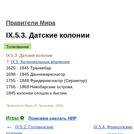
Правители Мира
IX.5.3. Датские колонии
Толкование
IX.5.3. Датские колонии
⇑
IX.5. Колониальные владения
1620 - 1845 Транкебар.
1698 - 1845 Даннемаркснагор.
1755 - 1848 Фредерикснагор (Серампур).
1756 - 1869 Никобарские острова.
1845 колонии отошли к Англии.
Правители Мира
.
В. Эрлихман
.
2009
.
Игры ⚽
Поможем сделать НИР
IX.5.2. Голландские
IX.5.4. Французские
колонии