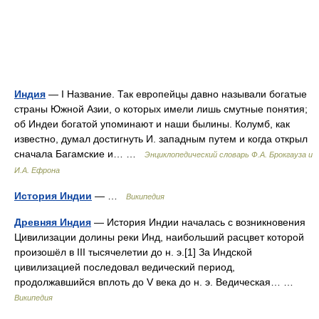
Индия
— I Название. Так европейцы давно называли богатые
страны Южной Азии, о которых имели лишь смутные понятия;
об Индеи богатой упоминают и наши былины. Колумб, как
известно, думал достигнуть И. западным путем и когда открыл
сначала Багамские и… …
Энциклопедический словарь Ф.А. Брокгауза и
И.А. Ефрона
История Индии
— …
Википедия
Древняя Индия
— История Индии началась с возникновения
Цивилизации долины реки Инд, наибольший расцвет которой
произошёл в III тысячелетии до н. э.[1] За Индской
цивилизацией последовал ведический период,
продолжавшийся вплоть до V века до н. э. Ведическая… …
Википедия